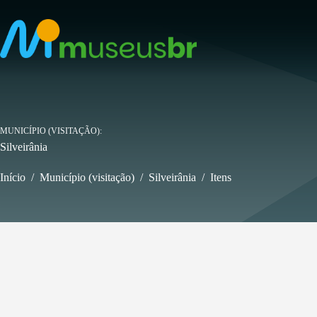
Pular
para
o
conteúdo
MUNICÍPIO (VISITAÇÃO)
Silveirânia
Início
/
Município (visitação)
/
Silveirânia
/
Itens