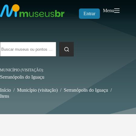
Pular
para
Menu
o
Entrar
conteúdo
Sem
resultados
MUNICÍPIO (VISITAÇÃO)
Serranópolis do Iguaçu
Início
/
Município (visitação)
/
Serranópolis do Iguaçu
/
Itens