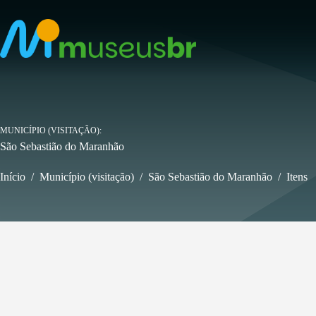
Pular
para
o
conteúdo
MUNICÍPIO (VISITAÇÃO)
São Sebastião do Maranhão
Início
/
Município (visitação)
/
São Sebastião do Maranhão
/
Itens