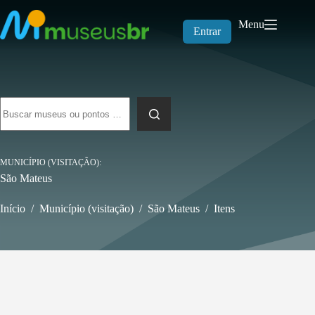
Pular
para
Menu
o
Entrar
conteúdo
Sem
resultados
MUNICÍPIO (VISITAÇÃO)
São Mateus
Início
/
Município (visitação)
/
São Mateus
/
Itens