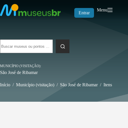
Pular
para
Menu
o
Entrar
conteúdo
Sem
resultados
MUNICÍPIO (VISITAÇÃO)
São José de Ribamar
Início
/
Município (visitação)
/
São José de Ribamar
/
Itens