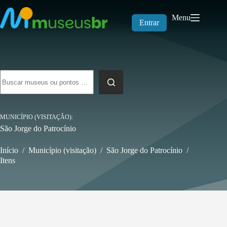
Pular
para
Menu
o
Entrar
conteúdo
Sem
resultados
MUNICÍPIO (VISITAÇÃO)
São Jorge do Patrocínio
Início
/
Município (visitação)
/
São Jorge do Patrocínio
/
Itens