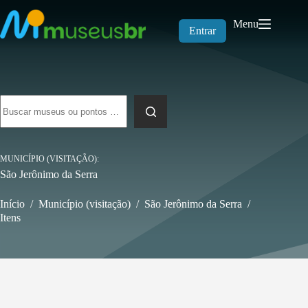
Pular
para
Menu
o
Entrar
conteúdo
Sem
resultados
MUNICÍPIO (VISITAÇÃO)
São Jerônimo da Serra
Início
/
Município (visitação)
/
São Jerônimo da Serra
/
Itens