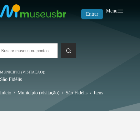
Pular
para
Menu
o
Entrar
conteúdo
Sem
resultados
MUNICÍPIO (VISITAÇÃO)
São Fidélis
Início
/
Município (visitação)
/
São Fidélis
/
Itens