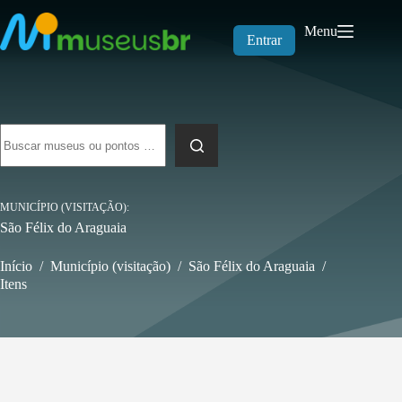
Pular
para
Menu
o
Entrar
conteúdo
Sem
resultados
MUNICÍPIO (VISITAÇÃO)
São Félix do Araguaia
Início
/
Município (visitação)
/
São Félix do Araguaia
/
Itens