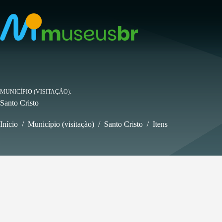
Pular
para
o
conteúdo
MUNICÍPIO (VISITAÇÃO)
Santo Cristo
Início
/
Município (visitação)
/
Santo Cristo
/
Itens