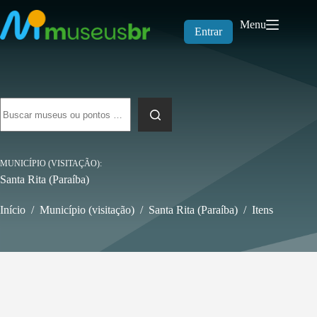
Pular
para
Menu
o
Entrar
conteúdo
Sem
resultados
MUNICÍPIO (VISITAÇÃO)
Santa Rita (Paraíba)
Início
/
Município (visitação)
/
Santa Rita (Paraíba)
/
Itens