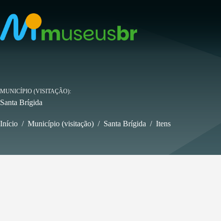
Pular
para
o
conteúdo
MUNICÍPIO (VISITAÇÃO)
Santa Brígida
Início
/
Município (visitação)
/
Santa Brígida
/
Itens