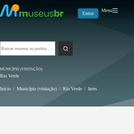
Pular
para
Menu
o
Entrar
conteúdo
Sem
resultados
MUNICÍPIO (VISITAÇÃO)
Rio Verde
Início
/
Município (visitação)
/
Rio Verde
/
Itens