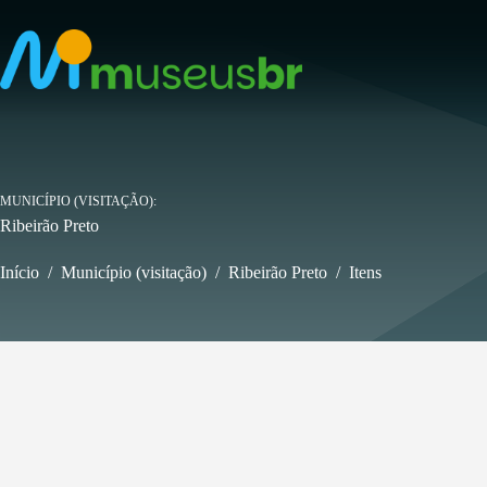
Pular
para
o
conteúdo
MUNICÍPIO (VISITAÇÃO)
Ribeirão Preto
Início
/
Município (visitação)
/
Ribeirão Preto
/
Itens