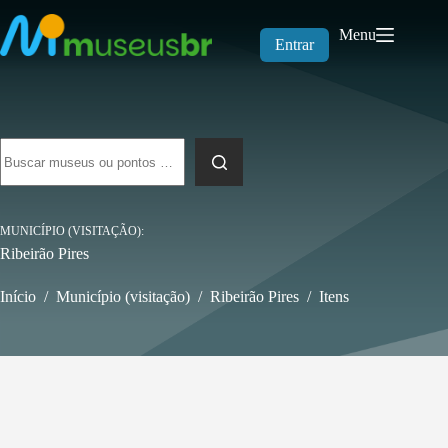
Pular
para
Menu
o
Entrar
conteúdo
Sem
resultados
MUNICÍPIO (VISITAÇÃO)
Ribeirão Pires
Início
/
Município (visitação)
/
Ribeirão Pires
/
Itens