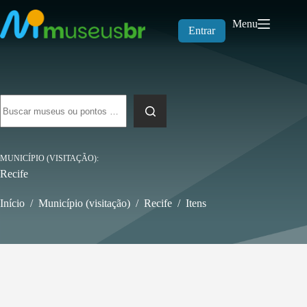
Pular
para
Menu
o
Entrar
conteúdo
Sem
resultados
MUNICÍPIO (VISITAÇÃO)
Recife
Início
/
Município (visitação)
/
Recife
/
Itens