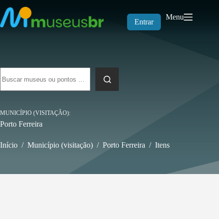
Pular
para
Menu
o
Entrar
conteúdo
Sem
resultados
MUNICÍPIO (VISITAÇÃO)
Porto Ferreira
Início
/
Município (visitação)
/
Porto Ferreira
/
Itens