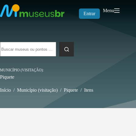
Pular
para
Menu
o
Entrar
conteúdo
Sem
resultados
MUNICÍPIO (VISITAÇÃO)
Piquete
Início
/
Município (visitação)
/
Piquete
/
Itens