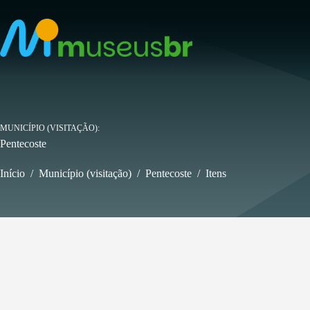
Pular
para
o
conteúdo
MUNICÍPIO (VISITAÇÃO)
Pentecoste
Início
/
Município (visitação)
/
Pentecoste
/
Itens