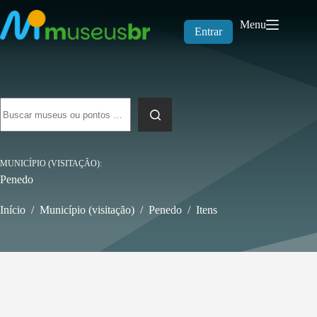
Pular
para
Menu
o
Entrar
conteúdo
Sem
resultados
MUNICÍPIO (VISITAÇÃO)
Penedo
Início
/
Município (visitação)
/
Penedo
/
Itens