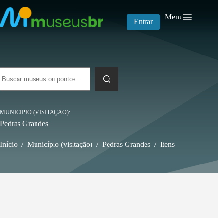
Pular
para
Menu
o
Entrar
conteúdo
Sem
resultados
MUNICÍPIO (VISITAÇÃO)
Pedras Grandes
Início
/
Município (visitação)
/
Pedras Grandes
/
Itens