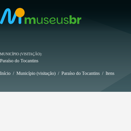
Pular
para
o
conteúdo
MUNICÍPIO (VISITAÇÃO)
Paraíso do Tocantins
Início
/
Município (visitação)
/
Paraíso do Tocantins
/
Itens