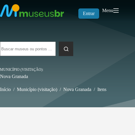
Pular
para
Menu
o
Entrar
conteúdo
Sem
resultados
MUNICÍPIO (VISITAÇÃO)
Nova Granada
Início
/
Município (visitação)
/
Nova Granada
/
Itens