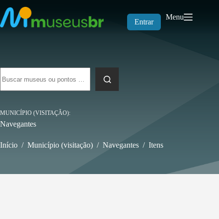
Pular
para
Menu
o
Entrar
conteúdo
Sem
resultados
MUNICÍPIO (VISITAÇÃO)
Navegantes
Início
/
Município (visitação)
/
Navegantes
/
Itens