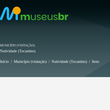
Pular
para
o
conteúdo
MUNICÍPIO (VISITAÇÃO)
Natividade (Tocantins)
Início
/
Município (visitação)
/
Natividade (Tocantins)
/
Itens