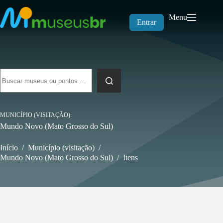
Pular
para
Menu
o
Entrar
conteúdo
Sem
resultados
MUNICÍPIO (VISITAÇÃO)
Mundo Novo (Mato Grosso do Sul)
Início
/
Município (visitação)
/
Mundo Novo (Mato Grosso do Sul)
/
Itens