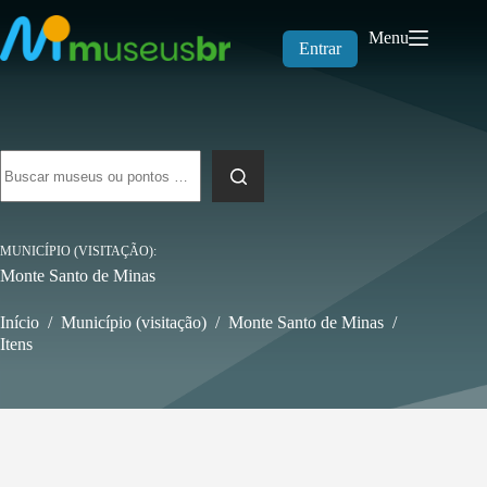
Pular
para
Menu
o
Entrar
conteúdo
Sem
resultados
MUNICÍPIO (VISITAÇÃO)
Monte Santo de Minas
Início
/
Município (visitação)
/
Monte Santo de Minas
/
Itens