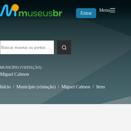
Pular
para
Menu
o
Entrar
conteúdo
Sem
resultados
MUNICÍPIO (VISITAÇÃO)
Miguel Calmon
Início
/
Município (visitação)
/
Miguel Calmon
/
Itens