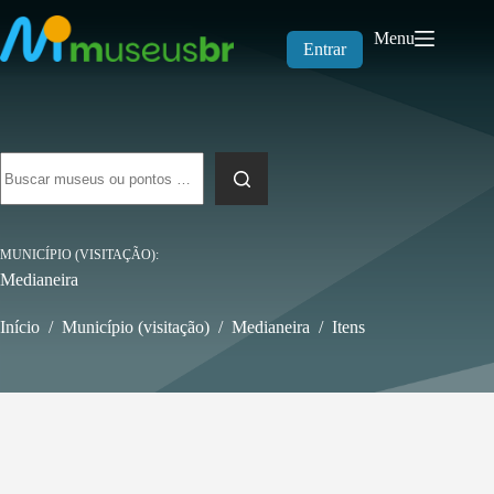
Pular
para
Menu
o
Entrar
conteúdo
Sem
resultados
MUNICÍPIO (VISITAÇÃO)
Medianeira
Início
/
Município (visitação)
/
Medianeira
/
Itens