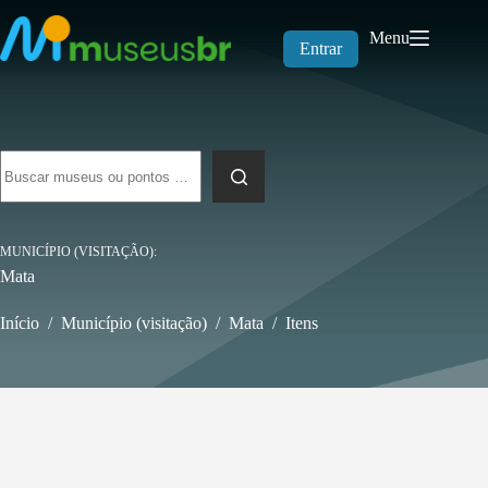
Pular
para
Menu
o
Entrar
conteúdo
Sem
resultados
MUNICÍPIO (VISITAÇÃO)
Mata
Início
/
Município (visitação)
/
Mata
/
Itens