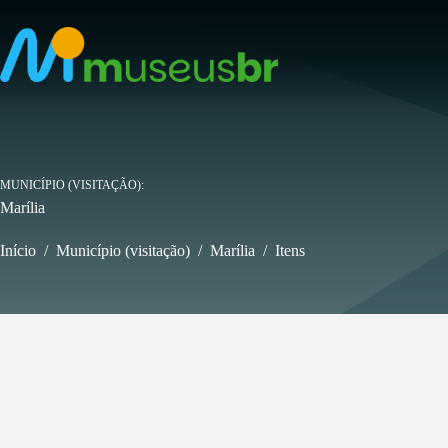
Pular
para
o
conteúdo
MUNICÍPIO (VISITAÇÃO)
Marília
Início
/
Município (visitação)
/
Marília
/
Itens