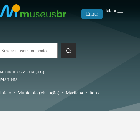
Pular
para
Menu
o
Entrar
conteúdo
Sem
resultados
MUNICÍPIO (VISITAÇÃO)
Marilena
Início
/
Município (visitação)
/
Marilena
/
Itens