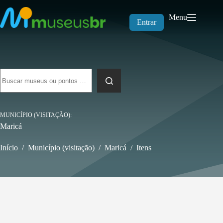
Pular
para
Menu
o
Entrar
conteúdo
Sem
resultados
MUNICÍPIO (VISITAÇÃO)
Maricá
Início
/
Município (visitação)
/
Maricá
/
Itens