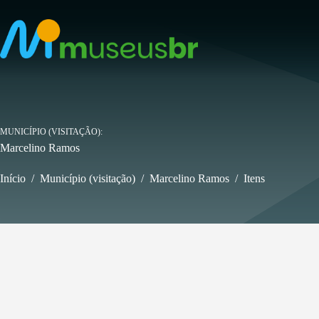
Pular
para
o
conteúdo
MUNICÍPIO (VISITAÇÃO)
Marcelino Ramos
Início
/
Município (visitação)
/
Marcelino Ramos
/
Itens