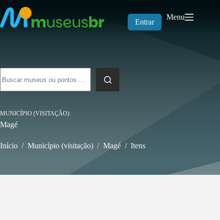
Pular
para
Menu
o
Entrar
conteúdo
Sem
resultados
MUNICÍPIO (VISITAÇÃO)
Magé
Início
/
Município (visitação)
/
Magé
/
Itens