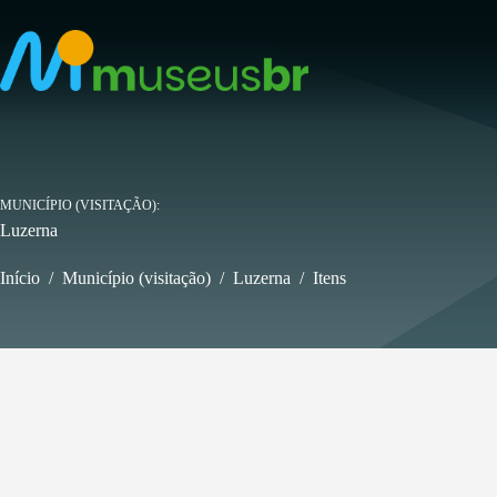
Pular
para
o
conteúdo
MUNICÍPIO (VISITAÇÃO)
Luzerna
Início
/
Município (visitação)
/
Luzerna
/
Itens