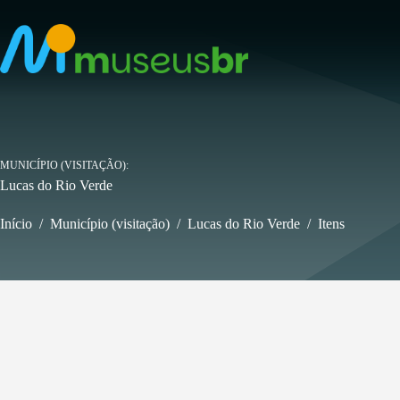
Pular
para
o
conteúdo
MUNICÍPIO (VISITAÇÃO)
Lucas do Rio Verde
Início
/
Município (visitação)
/
Lucas do Rio Verde
/
Itens