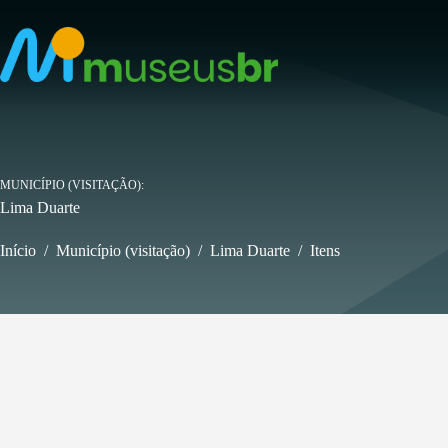
Pular
para
o
conteúdo
MUNICÍPIO (VISITAÇÃO)
Lima Duarte
Início
/
Município (visitação)
/
Lima Duarte
/
Itens