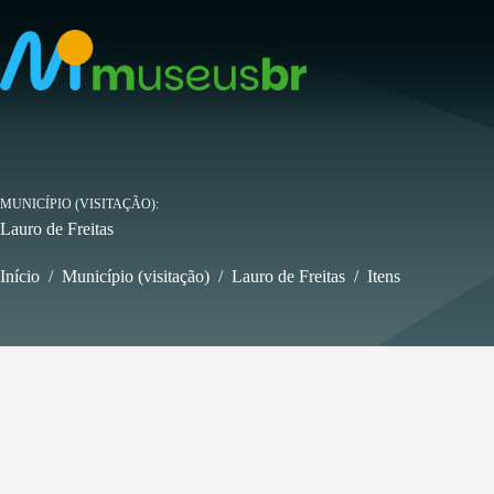
Pular
para
o
conteúdo
MUNICÍPIO (VISITAÇÃO)
Lauro de Freitas
Início
/
Município (visitação)
/
Lauro de Freitas
/
Itens