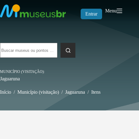
Pular
para
Menu
o
Entrar
conteúdo
Sem
resultados
MUNICÍPIO (VISITAÇÃO)
Jaguaruna
Início
/
Município (visitação)
/
Jaguaruna
/
Itens