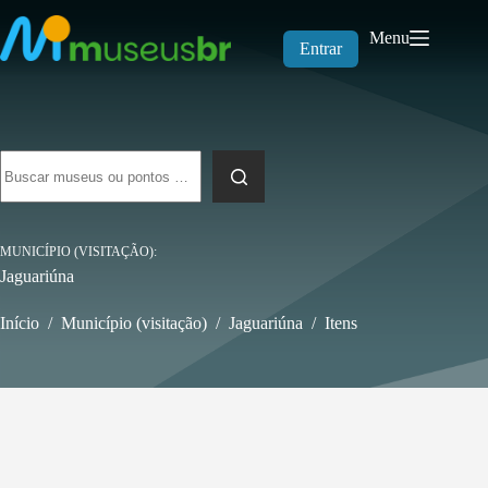
Pular
para
Menu
o
Entrar
conteúdo
Sem
resultados
MUNICÍPIO (VISITAÇÃO)
Jaguariúna
Início
/
Município (visitação)
/
Jaguariúna
/
Itens