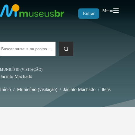
Pular
para
Menu
o
Entrar
conteúdo
Sem
resultados
MUNICÍPIO (VISITAÇÃO)
Jacinto Machado
Início
/
Município (visitação)
/
Jacinto Machado
/
Itens