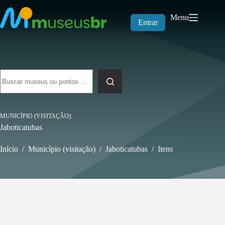
Pular
para
Menu
o
Entrar
conteúdo
Sem
resultados
MUNICÍPIO (VISITAÇÃO)
Jaboticatubas
Início
/
Município (visitação)
/
Jaboticatubas
/
Itens