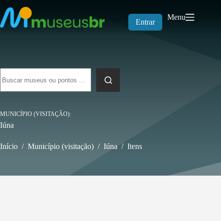
Pular
para
Menu
o
Entrar
conteúdo
Sem
resultados
MUNICÍPIO (VISITAÇÃO)
Iúna
Início
/
Município (visitação)
/
Iúna
/
Itens