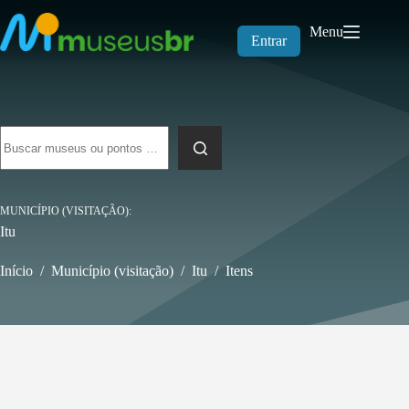
Pular
para
Menu
o
Entrar
conteúdo
Sem
resultados
MUNICÍPIO (VISITAÇÃO)
Itu
Início
/
Município (visitação)
/
Itu
/
Itens