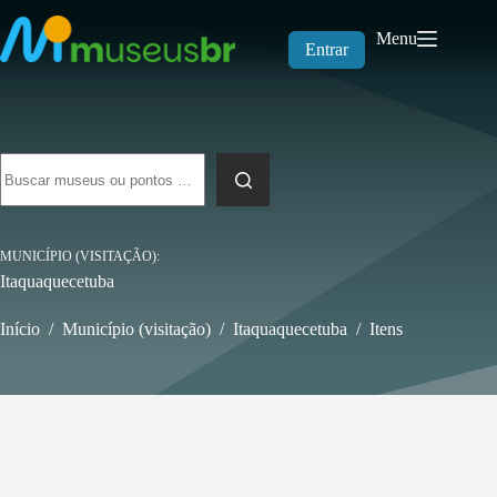
Pular
para
Menu
o
Entrar
conteúdo
Sem
resultados
MUNICÍPIO (VISITAÇÃO)
Itaquaquecetuba
Início
/
Município (visitação)
/
Itaquaquecetuba
/
Itens