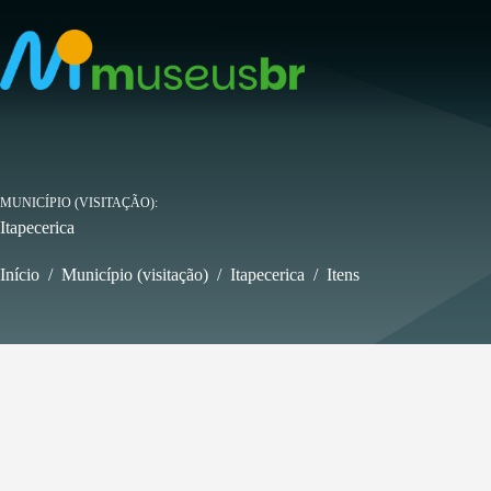
Pular
para
o
conteúdo
MUNICÍPIO (VISITAÇÃO)
Itapecerica
Início
/
Município (visitação)
/
Itapecerica
/
Itens