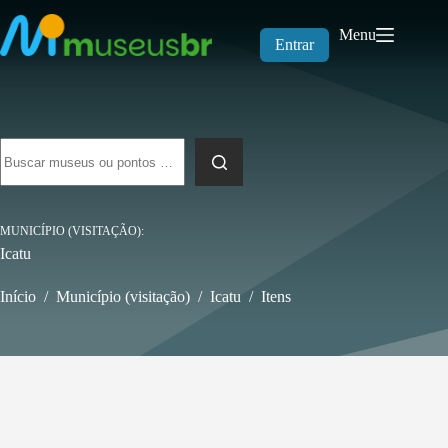
Pular
para
Menu
o
Entrar
conteúdo
Sem
resultados
MUNICÍPIO (VISITAÇÃO)
Icatu
Início
/
Município (visitação)
/
Icatu
/
Itens