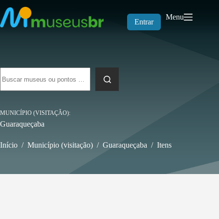
Pular
para
Menu
o
Entrar
conteúdo
Sem
resultados
MUNICÍPIO (VISITAÇÃO)
Guaraqueçaba
Início
/
Município (visitação)
/
Guaraqueçaba
/
Itens