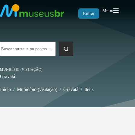
Pular
para
Menu
o
Entrar
conteúdo
Sem
resultados
MUNICÍPIO (VISITAÇÃO)
Gravatá
Início
/
Município (visitação)
/
Gravatá
/
Itens